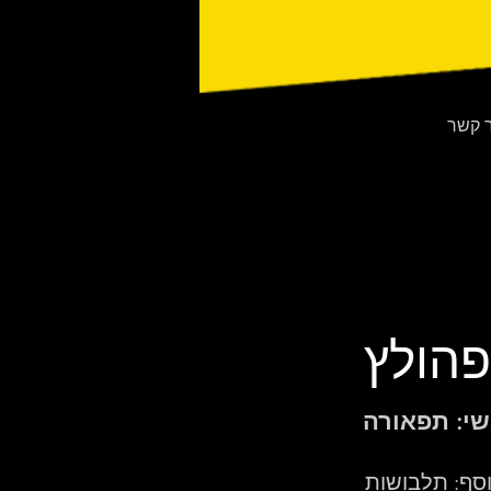
ר קשר
פהולץ
י: תפאורה
סף: תלבושות